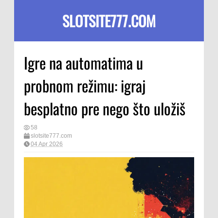
SLOTSITE777.COM
Igre na automatima u
probnom režimu: igraj
besplatno pre nego što uložiš
58
slotsite777.com
04 Apr 2026