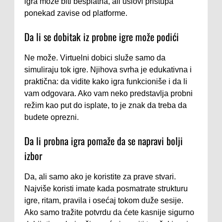
igra može biti besplatna, ali uslovi pristupa
ponekad zavise od platforme.
Da li se dobitak iz probne igre može podići
Ne može. Virtuelni dobici služe samo da
simuliraju tok igre. Njihova svrha je edukativna i
praktična: da vidite kako igra funkcioniše i da li
vam odgovara. Ako vam neko predstavlja probni
režim kao put do isplate, to je znak da treba da
budete oprezni.
Da li probna igra pomaže da se napravi bolji
izbor
Da, ali samo ako je koristite za prave stvari.
Najviše koristi imate kada posmatrate strukturu
igre, ritam, pravila i osećaj tokom duže sesije.
Ako samo tražite potvrdu da ćete kasnije sigurno