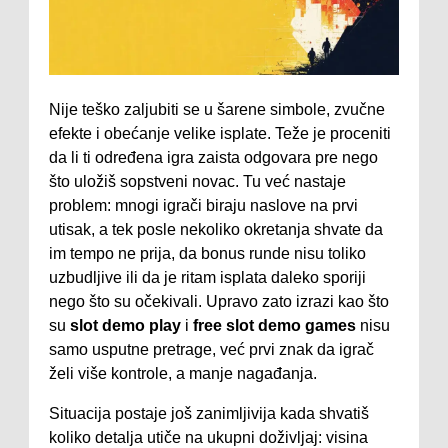
Nije teško zaljubiti se u šarene simbole, zvučne
efekte i obećanje velike isplate. Teže je proceniti
da li ti određena igra zaista odgovara pre nego
što uložiš sopstveni novac. Tu već nastaje
problem: mnogi igrači biraju naslove na prvi
utisak, a tek posle nekoliko okretanja shvate da
im tempo ne prija, da bonus runde nisu toliko
uzbudljive ili da je ritam isplata daleko sporiji
nego što su očekivali. Upravo zato izrazi kao što
su
slot demo play
i
free slot demo games
nisu
samo usputne pretrage, već prvi znak da igrač
želi više kontrole, a manje nagađanja.
Situacija postaje još zanimljivija kada shvatiš
koliko detalja utiče na ukupni doživljaj: visina