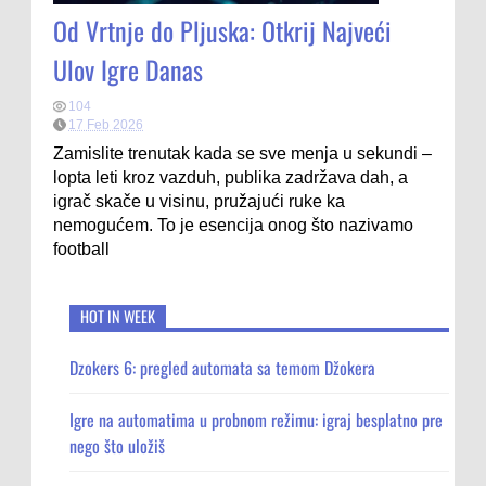
Od Vrtnje do Pljuska: Otkrij Najveći
Ulov Igre Danas
104
17 Feb 2026
Zamislite trenutak kada se sve menja u sekundi –
lopta leti kroz vazduh, publika zadržava dah, a
igrač skače u visinu, pružajući ruke ka
nemogućem. To je esencija onog što nazivamo
football
HOT IN WEEK
Dzokers 6: pregled automata sa temom Džokera
Igre na automatima u probnom režimu: igraj besplatno pre
nego što uložiš