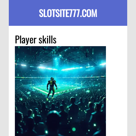
SLOTSITE777.COM
Player skills