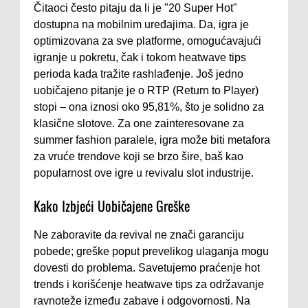
Čitaoci često pitaju da li je "20 Super Hot"
dostupna na mobilnim uređajima. Da, igra je
optimizovana za sve platforme, omogućavajući
igranje u pokretu, čak i tokom heatwave tips
perioda kada tražite rashlađenje. Još jedno
uobičajeno pitanje je o RTP (Return to Player)
stopi – ona iznosi oko 95,81%, što je solidno za
klasične slotove. Za one zainteresovane za
summer fashion paralele, igra može biti metafora
za vruće trendove koji se brzo šire, baš kao
popularnost ove igre u revivalu slot industrije.
Kako Izbjeći Uobičajene Greške
Ne zaboravite da revival ne znači garanciju
pobede; greške poput prevelikog ulaganja mogu
dovesti do problema. Savetujemo praćenje hot
trends i korišćenje heatwave tips za održavanje
ravnoteže između zabave i odgovornosti. Na