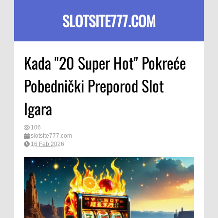
SLOTSITE777.COM
Kada "20 Super Hot" Pokreće
Pobednički Preporod Slot
Igara
106
slotsite777.com
16 Feb 2026