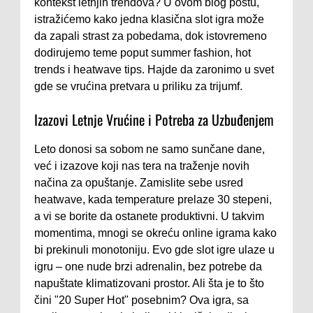
kontekst letnjih trendova? U ovom blog postu,
istražićemo kako jedna klasična slot igra može
da zapali strast za pobedama, dok istovremeno
dodirujemo teme poput summer fashion, hot
trends i heatwave tips. Hajde da zaronimo u svet
gde se vrućina pretvara u priliku za trijumf.
Izazovi Letnje Vrućine i Potreba za Uzbuđenjem
Leto donosi sa sobom ne samo sunčane dane,
već i izazove koji nas tera na traženje novih
načina za opuštanje. Zamislite sebe usred
heatwave, kada temperature prelaze 30 stepeni,
a vi se borite da ostanete produktivni. U takvim
momentima, mnogi se okreću online igrama kako
bi prekinuli monotoniju. Evo gde slot igre ulaze u
igru – one nude brzi adrenalin, bez potrebe da
napuštate klimatizovani prostor. Ali šta je to što
čini "20 Super Hot" posebnim? Ova igra, sa